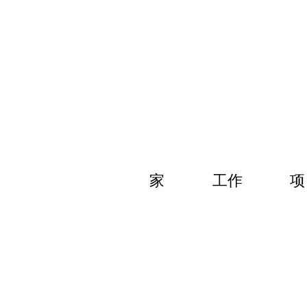
家
工作
项