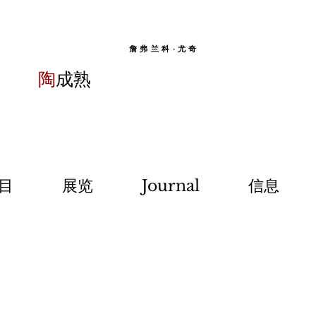
詹弗兰科·尤奇
陶
成熟
目
展览
Journal
信息