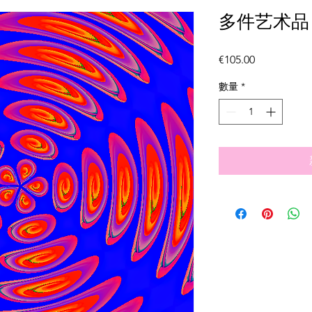
多件艺术品 -
價
€105.00
格
數量
*