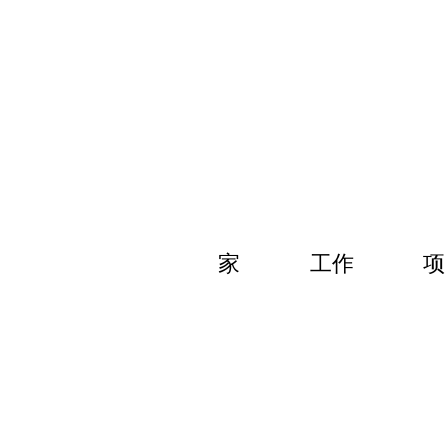
家
工作
项