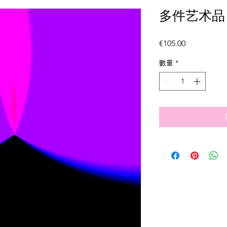
多件艺术品 -
價
€105.00
格
數量
*