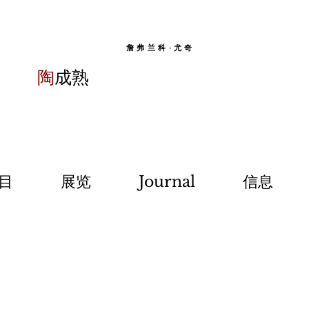
詹弗兰科·尤奇
陶
成熟
目
展览
Journal
信息