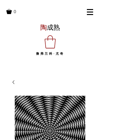
0
陶
成熟
詹弗兰科·尤奇