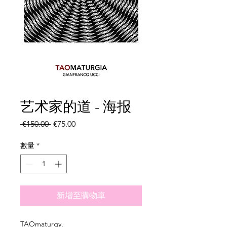
艺术家的道 - 海报
一
促
 €150.00 
€75.00
般
銷
價
價
數量
*
格
格
新增至購物車
TAOmaturgy.