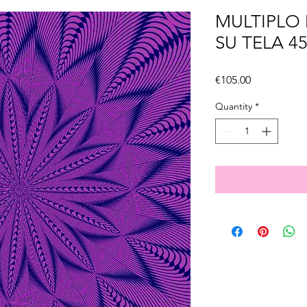
MULTIPLO 
SU TELA 4
Price
€105.00
Quantity
*