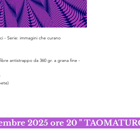
ci - Serie: immagini che curano
ibre antistrappo da 360 gr. a grana fine -
o
bete)
cembre 2025 ore 20 " TAOMATURGI